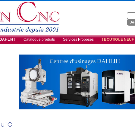
 DAHLIH !
Catalogue produits
Services Proposés
! BOUTIQUE NEUF
img-dahlih5