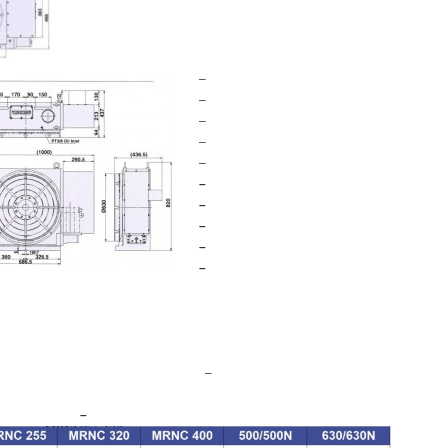
–
–
–
–
–
–
–
–
–
–
–
–