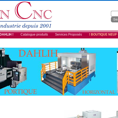
 DAHLIH !
Catalogue produits
Services Proposés
! BOUTIQUE NEUF
IMG-DAHLIH-2
IMG-DAHLIH-1