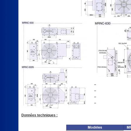
–
–
–
–
Données techniques :