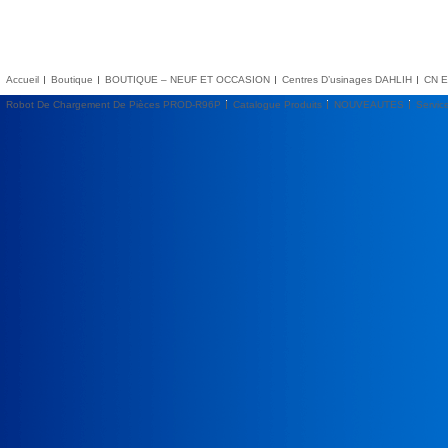
Accueil
Boutique
BOUTIQUE – NEUF ET OCCASION
Centres D’usinages DAHLIH
CN E
Robot De Chargement De Pièces PROD-R96P
Catalogue Produits
NOUVEAUTES
Servic