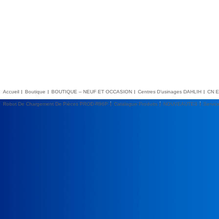
Accueil
Boutique
BOUTIQUE – NEUF ET OCCASION
Centres D’usinages DAHLIH
CN E
Robot De Chargement De Pièces PROD-R96P
Catalogue Produits
NOUVEAUTES
Servic