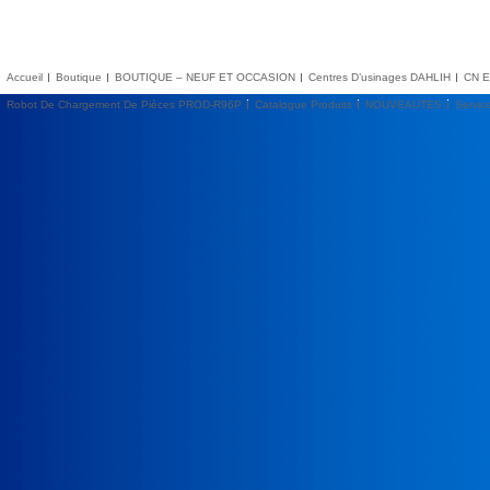
Accueil
Boutique
BOUTIQUE – NEUF ET OCCASION
Centres D’usinages DAHLIH
CN E
Robot De Chargement De Pièces PROD-R96P
Catalogue Produits
NOUVEAUTES
Servic