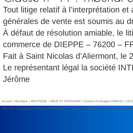
Tout litige relatif à l’interprétation 
générales de vente est soumis au dro
À défaut de résolution amiable, le li
commerce de DIEPPE – 76200 – FRA
Fait à Saint Nicolas d’Aliermont, le
Le représentant légal la société
Jérôme
Accueil
Boutique
BOUTIQUE – NEUF ET OCCASION
Centres D’usinages DAHLIH
CN E
Robot De Chargement De Pièces PROD-R96P
Catalogue Produits
NOUVEAUTES
Servic