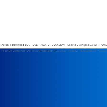
Accueil
Boutique
BOUTIQUE – NEUF ET OCCASION
Centres D’usinages DAHLIH
CN E
Robot De Chargement De Pièces PROD-R96P
Catalogue Produits
NOUVEAUTES
Servic