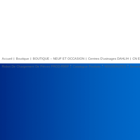
Accueil
Boutique
BOUTIQUE – NEUF ET OCCASION
Centres D’usinages DAHLIH
CN E
Robot De Chargement De Pièces PROD-R96P
Catalogue Produits
NOUVEAUTES
Servic