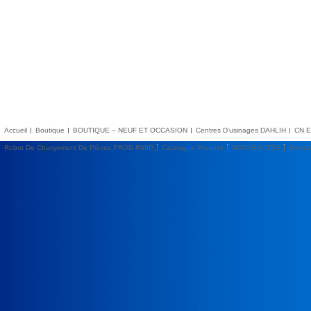
Accueil
Boutique
BOUTIQUE – NEUF ET OCCASION
Centres D’usinages DAHLIH
CN E
Robot De Chargement De Pièces PROD-R96P
Catalogue Produits
NOUVEAUTES
Servic