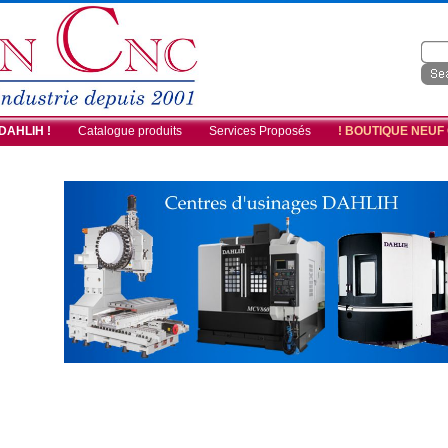
 DAHLIH !
Catalogue produits
Services Proposés
! BOUTIQUE NEUF
img-dahlih5