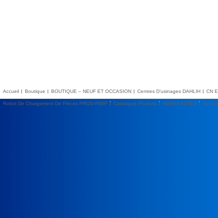
Accueil
Boutique
BOUTIQUE – NEUF ET OCCASION
Centres D’usinages DAHLIH
CN E
Robot De Chargement De Pièces PROD-R96P
Catalogue Produits
NOUVEAUTES
Servic