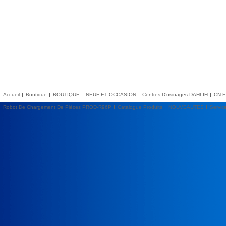
Accueil
Boutique
BOUTIQUE – NEUF ET OCCASION
Centres D’usinages DAHLIH
CN E
Robot De Chargement De Pièces PROD-R96P
Catalogue Produits
NOUVEAUTES
Servic