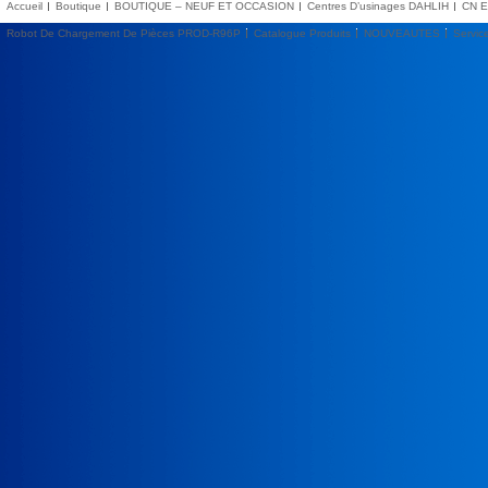
Accueil
Boutique
BOUTIQUE – NEUF ET OCCASION
Centres D’usinages DAHLIH
CN E
Robot De Chargement De Pièces PROD-R96P
Catalogue Produits
NOUVEAUTES
Servic