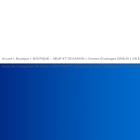
Accueil
Boutique
BOUTIQUE – NEUF ET OCCASION
Centres D’usinages DAHLIH
CN E
Robot De Chargement De Pièces PROD-R96P
Catalogue Produits
NOUVEAUTES
Servic